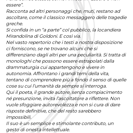
essere”.
Racconta ad altri personaggi che, muti, restano ad
ascoltare, come il classico messaggero delle tragedie
greche.
Si confida in un “a parte” col pubblico, la locandiera
Mirandolina di Goldoni. E così via.
Nel vasto repertorio che i testi a nostra disposizione
ci forniscono, se ne trovano alcuni che si
differenziano dagli altri per una peculiarità. Si tratta di
monologhi che possono essere estrapolati dalla
drammaturgia cui appartengono e vivere in
autonomia. Affrontano i grandi temi della vita,
tentano di comprendere più a fondo il senso di quelle
cose su cui l’umanità da sempre si interroga.
Qui il poeta, il grande autore, senza compiacimento
né presunzione, invita l’ascoltatore a riflettere. Non
vuole sfoggiare autorevolezza e non si cura di dare
risposte definitive, che del resto sarebbero
impossibili.
Il suo è un semplice e stimolante contributo, un
gesto di onestà intellettuale.