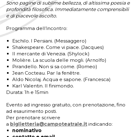
Sono pagine di sublime bellezza, di altissima poesia e
profondità filosofica. Immediatamente comprensibili
e di piacevole ascolto.
Programma dell’incontro:
Eschilo. I Persiani. (Messaggero)
Shakespeare. Come vi piace. (Jacques)
Il mercante di Venezia. (Shylock)
Molière. La scuola delle mogli. (Arnolfo)
Pirandello. Non si sa come. (Romeo)
Jean Cocteau. Par la fenêtre.
Aldo Nicolaj. Acqua e sapone. (Francesca)
Karl Valentin. Il finimondo.
Durata: 1h e 15min
Evento ad ingresso gratuito, con prenotazione, fino
ad esaurimento posti.
Per prenotare scrivere
a
biglietteria@campoteatrale.
it
indicando:
nominativo
contatto e email