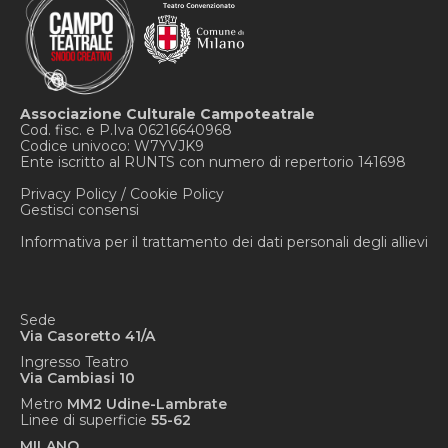
Ottimo staff e bellissima gente. .. ambiente
Associazione Culturale Campoteatrale
semplice e confortevole. .. un vero luogo di pura
Cod. fisc. e P.Iva 06216640968
crescita letterale, culturale, sociale ed ovviamente
Codice univoco: W7YVJK9
teatrale. ..
Ente iscritto al RUNTS con numero di repertorio 141698
Privacy Policy
/
Cookie Policy
Allievo #16
Gestisci consensi
Dai questionari per allievi 16/17
Informativa per il trattamento dei dati personali degli allievi
Sede
Via Casoretto 41/A
Ingresso Teatro
Via Cambiasi 10
Metro
MM2 Udine-Lambrate
Linee di superficie
55-62
MILANO