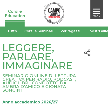
Leggere, Parlare,
Immaginare
Corsi e
Education
MENU
Tutto
Corsi e Seminari
Per ragazzi
I nostri alli
LEGGERE,
PARLARE,
IMMAGINARE
SEMINARIO ONLINE DI LETTURA
CREATIVA PER RADIO, PODCAST,
AUDIOLIBRI. CONDOTTO DA
AMBRA D’AMICO E GIONATA
SONCINI
Anno accademico 2026/27