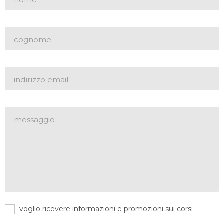
prenotare gratuitamente le aule per esercitarsi
durante il percorso formativo.
Allievo #12
Dai questionari per allievi 16/17
Una scuola dove si cresce tanto.
Allievo #13
voglio ricevere informazioni e promozioni sui corsi
Dai questionari per allievi 16/17