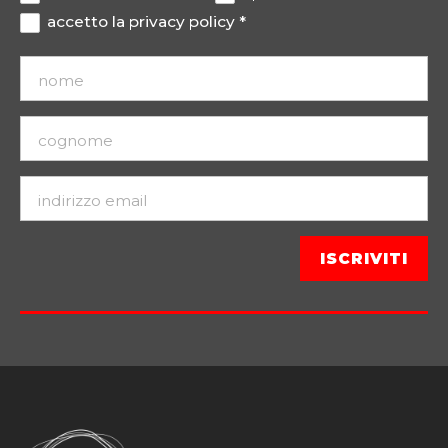
accetto la
privacy policy
*
Ottima coesione di gruppo, idea di vera e propria
scuola (aule, alunni, insegnanti), eventi durante
l’anno coinvolgenti.
Allievo #15
Dai questionari per allievi 16/17