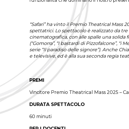
funzionalità che dominano il nostro presen
“Safari” ha vinto il Premio Theatrical Mass 2
spettatrici. Lo spettacolo è realizzato da tr
cinematografica, con alle spalle una solida
(“Gomorra”, “I bastardi di Pizzofalcone”, “i 
serie “Il paradiso delle signore”). Anche Chi
e televisive, ed è alla sua seconda regia tea
PREMI
Vincitore Premio Theatrical Mass 2025 – 
DURATA SPETTACOLO
60 minuti
PER I DOCENTI