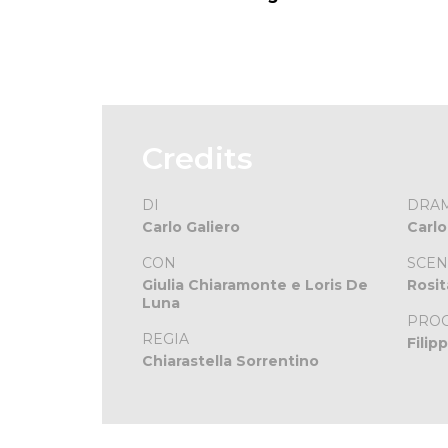
Credits
DI
DRA
Carlo Galiero
Carlo
CON
SCEN
Giulia Chiaramonte e Loris De
Rosit
Luna
PRO
REGIA
Filip
Chiarastella Sorrentino