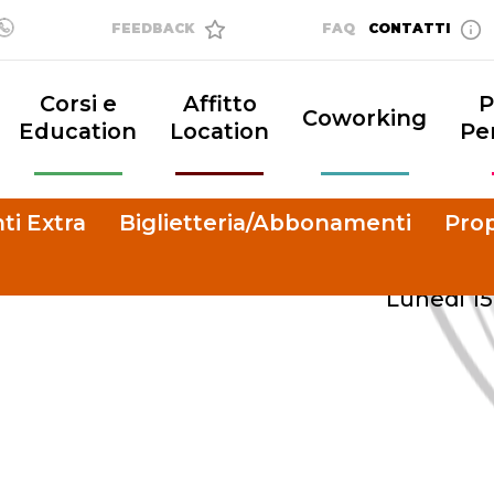
FEEDBACK
FAQ
CONTATTI
Corsi e
Affitto
P
Coworking
Education
Location
Pe
ti Extra
Biglietteria/Abbonamenti
Prop
Lunedi 15