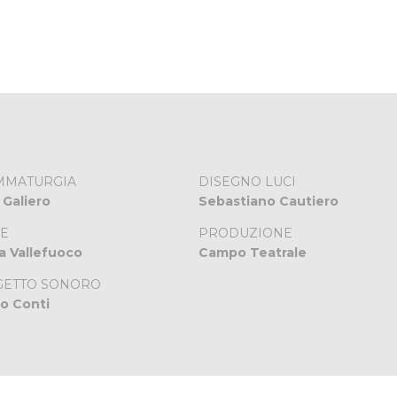
MMATURGIA
DISEGNO LUCI
 Galiero
Sebastiano Cautiero
E
PRODUZIONE
a Vallefuoco
Campo Teatrale
GETTO SONORO
po Conti