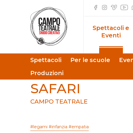
Safari
Spettacoli e
Eventi
Spettacoli
Per le scuole
Even
Produzioni
SAFARI
CAMPO TEATRALE
#legami #infanzia #empatia