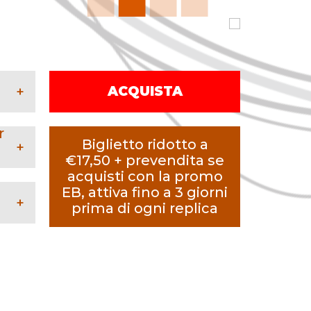
+
ACQUISTA
to
r
Biglietto ridotto a
+
€17,50 + prevendita se
0
acquisti con la promo
le.it
,
€
EB, attiva fino a 3 giorni
ido
+
prima di ogni replica
sé e
,
e
0
€
0
€