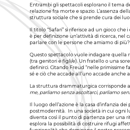
Entrambi gli spettacoli esplorano il tema del
relazione fra morte e spazio. L’assenza del
struttura sociale che si prende cura dei luo
Il titolo “Safari” si riferisce ad un gioco che
è per definizione un’attività di ricerca, nel 
parlare con le persone che amiamo di più?
Questo spettacolo vuole indagare quella rela
(tra genitori e figli/e). Un fratello o una so
definirci. Citando Freud “nelle primissime fa
sé e ciò che accade all’uno accade anche al
La struttura drammaturgica corrisponde all’e
me, parliamo senza ascoltarci, parliamo senz
Il luogo dell’azione è la casa d’infanzia dei p
postmodernità. In una società in cui ogni l
diventa così il punto di partenza per una r
esplora la possibilità di costruire rifugi af