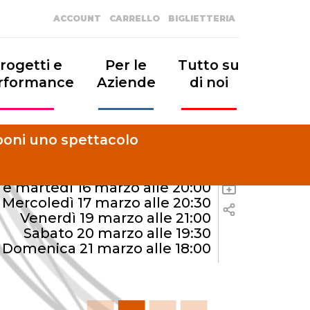
Campo Teatrale
/
Eventi
/
Safari
ACCOUNT
CARRELLO
BIGLIETTERIA
rogetti e
Per le
Tutto su
rformance
Aziende
di noi
oni uno spettacolo
 e martedì 16 marzo alle 20:00
+
Mercoledì 17 marzo alle 20:30
Venerdì 19 marzo alle 21:00
+ GOOGLE
Sabato 20 marzo alle 19:30
Domenica 21 marzo alle 18:00
CALENDAR
+ ICA