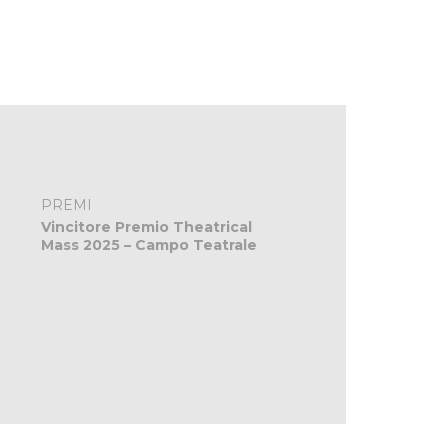
PREMI
Vincitore Premio Theatrical
Mass 2025 – Campo Teatrale