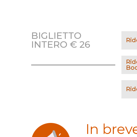
BIGLIETTO
Rid
INTERO € 26
Bigl
repl
Rid
Bo
€13,
Vali
ogni
Rid
€ 17
Mos
d’id
€ 10
In brev