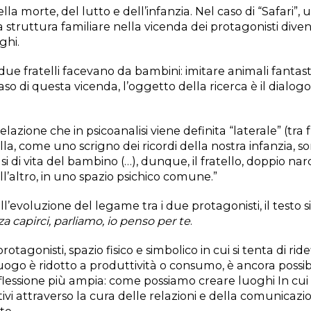
la morte, del lutto e dell’infanzia. Nel caso di “Safari”, 
la struttura familiare nella vicenda dei protagonisti di
ghi.
 i due fratelli facevano da bambini: imitare animali fantasti
caso di questa vicenda, l’oggetto della ricerca è il dialogo 
zione che in psicoanalisi viene definita “laterale” (tra f
rella, come uno scrigno dei ricordi della nostra infanzia, so
si di vita del bambino (…), dunque, il fratello, doppio nar
l’altro, in uno spazio psichico comune.”
voluzione del legame tra i due protagonisti, il testo si 
a capirci, parliamo, io penso per te
.
rotagonisti, spazio fisico e simbolico in cui si tenta di ridef
uogo è ridotto a produttività o consumo, è ancora possib
iflessione più ampia: come possiamo creare luoghi In cui 
fettivi attraverso la cura delle relazioni e della comunicaz