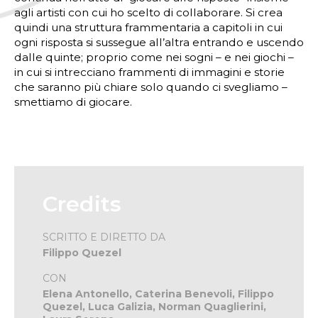
agli artisti con cui ho scelto di collaborare. Si crea
quindi una struttura frammentaria a capitoli in cui
ogni risposta si sussegue all’altra entrando e uscendo
dalle quinte; proprio come nei sogni – e nei giochi –
in cui si intrecciano frammenti di immagini e storie
che saranno più chiare solo quando ci svegliamo –
smettiamo di giocare.
Credits
SCRITTO E DIRETTO DA
Filippo Quezel
CON
Elena Antonello, Caterina Benevoli, Filippo
Quezel, Luca Galizia, Norman Quaglierini,