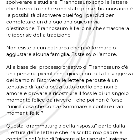
spolverare e studiare.
Tirannosauro
sono le lettere
che ho scritto e che sono state perse.
Tirannosauro
è
la possibilità di scrivere quei fogli perduti per
completare un dialogo analogico in via
d’estinzione.
Tirannosauro
è l’eroina che smaschera
le ipocrisie della tradizione.
Non esiste alcun patriarca che può formare o
aggiustare alcuna famiglia. Esiste solo l’amore.
Alla base del processo creativo di
Tirannosauro
c’è
una persona piccola che gioca, con tutta la saggezza
dei bambini. Riscrivere le lettere perdute è un
tentativo di fare a pezzi tutto quello che non è
amore e provare a ricostruire il fossile di un singolo
momento felice da rivivere – che poi non è forse
l’unica cosa che conta? Sommare e contare i rari
momenti felici?
Questa “drammaturgia della risposta” parte dalla
rilettura delle lettere che ha scritto mio padre e
continua nell’atto di “giocare alle risposte” insieme