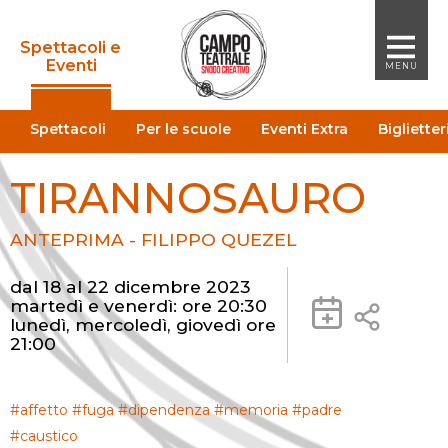
Tirannosauro
Spettacoli e
Eventi
MENU
Spettacoli
Per le scuole
Eventi Extra
Bigliett
TIRANNOSAURO
ANTEPRIMA - FILIPPO QUEZEL
+ GOOGLE
dal 18 al 22 dicembre 2023
martedì e venerdì: ore 20:30
+
CALENDAR
lunedì, mercoledì, giovedì ore
+ ICAL
21:00
#affetto #fuga #dipendenza #memoria #padre
#caustico